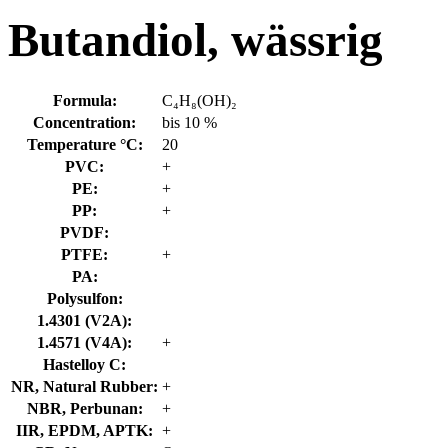
Butandiol, wässrig
Formula:
C₄H₈(OH)₂
Concentration:
bis 10 %
Temperature °C:
20
PVC:
+
PE:
+
PP:
+
PVDF:
PTFE:
+
PA:
Polysulfon:
1.4301 (V2A):
1.4571 (V4A):
+
Hastelloy C:
NR, Natural Rubber:
+
NBR, Perbunan:
+
IIR, EPDM, APTK:
+