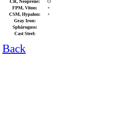
CR, Neoprene:
O
FPM, Viton:
+
CSM, Hypalon:
+
Gray Iron:
Sphäroguss:
Cast Steel:
Back