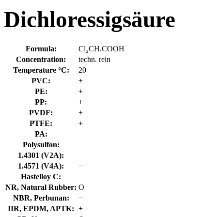
Dichloressigsäure
Formula:
Cl₂CH.COOH
Concentration:
techn. rein
Temperature °C:
20
PVC:
+
PE:
+
PP:
+
PVDF:
+
PTFE:
+
PA:
Polysulfon:
1.4301 (V2A):
1.4571 (V4A):
−
Hastelloy C:
NR, Natural Rubber:
O
NBR, Perbunan:
−
IIR, EPDM, APTK:
+