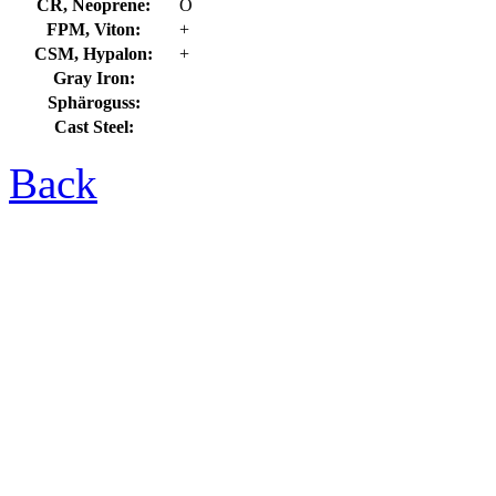
CR, Neoprene:
O
FPM, Viton:
+
CSM, Hypalon:
+
Gray Iron:
Sphäroguss:
Cast Steel:
Back