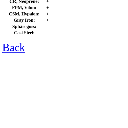
CR, Neoprene:
+
FPM, Viton:
+
CSM, Hypalon:
+
Gray Iron:
+
Sphäroguss:
Cast Steel:
Back