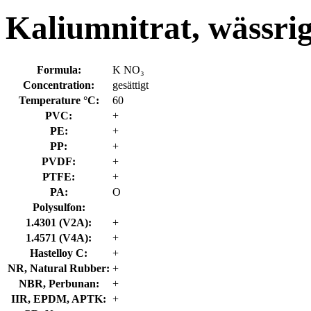
Kaliumnitrat, wässri
Formula:
K NO₃
Concentration:
gesättigt
Temperature °C:
60
PVC:
+
PE:
+
PP:
+
PVDF:
+
PTFE:
+
PA:
O
Polysulfon:
1.4301 (V2A):
+
1.4571 (V4A):
+
Hastelloy C:
+
NR, Natural Rubber:
+
NBR, Perbunan:
+
IIR, EPDM, APTK:
+