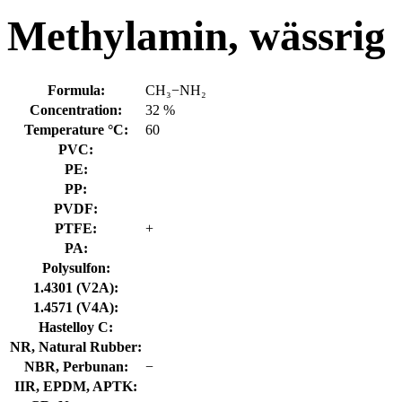
Methylamin, wässrig
Formula:
CH₃−NH₂
Concentration:
32 %
Temperature °C:
60
PVC:
PE:
PP:
PVDF:
PTFE:
+
PA:
Polysulfon:
1.4301 (V2A):
1.4571 (V4A):
Hastelloy C:
NR, Natural Rubber:
NBR, Perbunan:
−
IIR, EPDM, APTK: