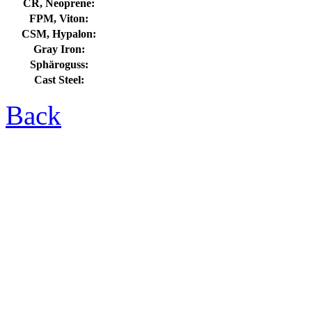
CR, Neoprene:
FPM, Viton:
CSM, Hypalon:
Gray Iron:
Sphäroguss:
Cast Steel:
Back