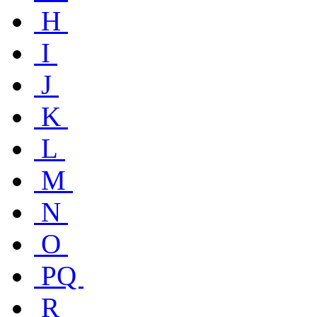
H
I
J
K
L
M
N
O
PQ
R