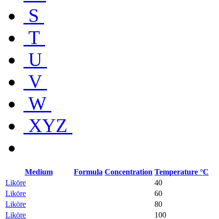
S
T
U
V
W
XYZ
Medium
Formula
Concentration
Temperature °C
Liköre
40
Liköre
60
Liköre
80
Liköre
100