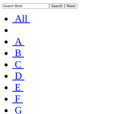
All
A
B
C
D
E
F
G