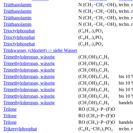
Triäthanolamin
N (CH₂−CH₂−OH)₃
techn. r
Triäthanolamin
N (CH₂−CH₂−OH)₃
techn. r
Triäthanolamin
N (CH₂−CH₂−OH)₃
techn. r
Triäthanolamin
N (CH₂−CH₂−OH)₃
techn. r
Trioctylphosphat
(C₈H₁₇)₃PO₄
Trioctylphosphat
(C₈H₁₇)₃PO₄
Trioctylphosphat
(C₈H₁₇)₃PO₄
Trinkwasser, (chloriert) -> siehe Wasser
Trimethylolpropan, wässrig
(CH₂OH)₃C₃H₅
Trimethylolpropan, wässrig
(CH₂OH)₃C₃H₅
Trimethylolpropan, wässrig
(CH₂OH)₃C₃H₅
Trimethylolpropan, wässrig
(CH₂OH)₃C₃H₅
bis 10
Trimethylolpropan, wässrig
(CH₂OH)₃C₃H₅
bis 10
Trimethylolpropan, wässrig
(CH₂OH)₃C₃H₅
bis 10
Trimethylolpropan, wässrig
(CH₂OH)₃C₃H₅
bis 10
Trimethylolpropan, wässrig
(CH₂OH)₃C₃H₅
handels
Trilone
RO (CH₃)−P−(F)O
Trilone
RO (CH₃)−P−(F)O
Trilone
RO (CH₃)−P−(F)O
handels
Trikresylphosphat
(C₆H₄−CH₃)₃PO₄
techn. r