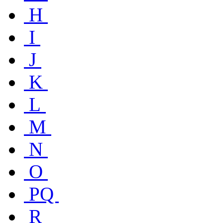
H
I
J
K
L
M
N
O
PQ
R