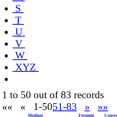
S
T
U
V
W
XYZ
1 to 50 out of 83 records
««
«
1-50
51-83
»
»»
Medium
Formula
Concen