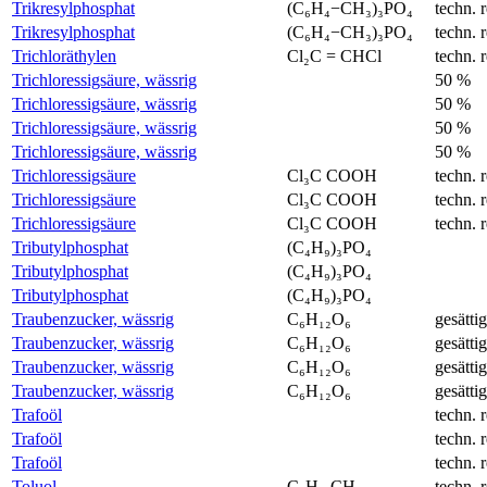
Trikresylphosphat
(C₆H₄−CH₃)₃PO₄
techn. r
Trikresylphosphat
(C₆H₄−CH₃)₃PO₄
techn. r
Trichloräthylen
Cl₂C = CHCl
techn. r
Trichloressigsäure, wässrig
50 %
Trichloressigsäure, wässrig
50 %
Trichloressigsäure, wässrig
50 %
Trichloressigsäure, wässrig
50 %
Trichloressigsäure
Cl₃C COOH
techn. r
Trichloressigsäure
Cl₃C COOH
techn. r
Trichloressigsäure
Cl₃C COOH
techn. r
Tributylphosphat
(C₄H₉)₃PO₄
Tributylphosphat
(C₄H₉)₃PO₄
Tributylphosphat
(C₄H₉)₃PO₄
Traubenzucker, wässrig
C₆H₁₂O₆
gesättig
Traubenzucker, wässrig
C₆H₁₂O₆
gesättig
Traubenzucker, wässrig
C₆H₁₂O₆
gesättig
Traubenzucker, wässrig
C₆H₁₂O₆
gesättig
Trafoöl
techn. r
Trafoöl
techn. r
Trafoöl
techn. r
Toluol
C₆H₅-CH₃
techn. r