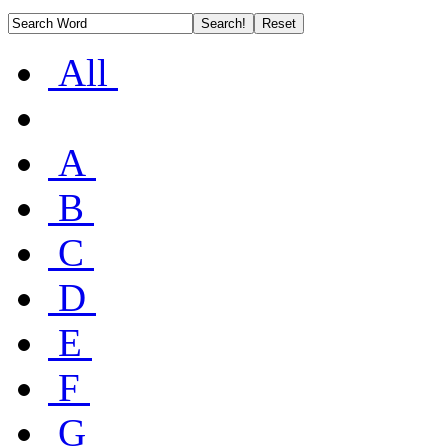
All
A
B
C
D
E
F
G