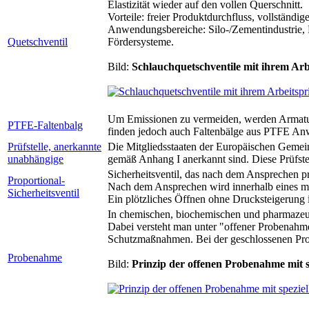
Elastizität wieder auf den vollen Querschnitt.
Vorteile: freier Produktdurchfluss, vollständi
Anwendungsbereiche: Silo-/Zementindustrie, P
Quetschventil
Fördersysteme.
Bild:
Schlauchquetschventile mit ihrem Arb
Um Emissionen zu vermeiden, werden Armaturen
PTFE-Faltenbalg
finden jedoch auch Faltenbälge aus PTFE A
Prüfstelle, anerkannte
Die Mitgliedsstaaten der Europäischen Gemein
unabhängige
gemäß Anhang I anerkannt sind. Diese Prüfste
Sicherheitsventil, das nach dem Ansprechen p
Proportional-
Nach dem Ansprechen wird innerhalb eines ma
Sicherheitsventil
Ein plötzliches Öffnen ohne Drucksteigerung 
In chemischen, biochemischen und pharmazeu
Dabei versteht man unter "offener Probenahm
Schutzmaßnahmen. Bei der geschlossenen Prob
Probenahme
Bild:
Prinzip der offenen Probenahme mit 