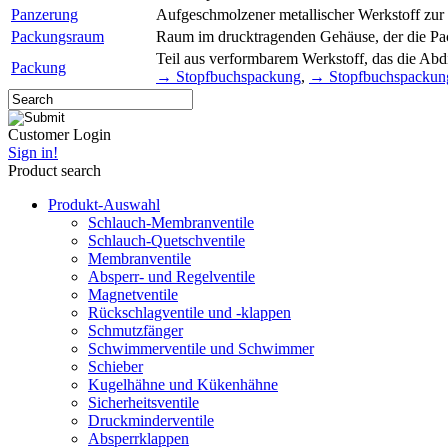
Panzerung
Aufgeschmolzener metallischer Werkstoff zur E
Packungsraum
Raum im drucktragenden Gehäuse, der die P
Teil aus verformbarem Werkstoff, das die Ab
Packung
→ Stopfbuchspackung
,
→ Stopfbuchspackung
Customer Login
Sign in!
Product search
Produkt-Auswahl
Schlauch-Membranventile
Schlauch-Quetschventile
Membranventile
Absperr- und Regelventile
Magnetventile
Rückschlagventile und -klappen
Schmutzfänger
Schwimmerventile und Schwimmer
Schieber
Kugelhähne und Kükenhähne
Sicherheitsventile
Druckminderventile
Absperrklappen