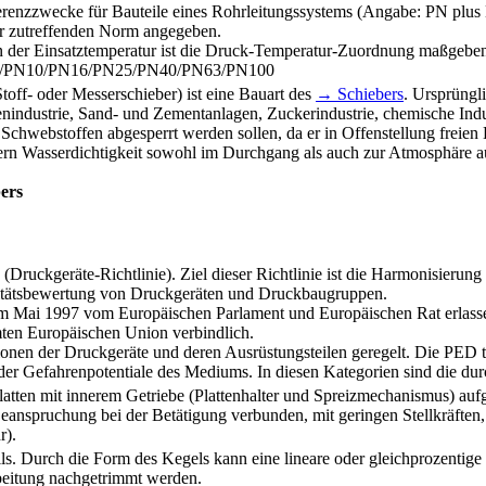
enzzwecke für Bauteile eines Rohrleitungssystems (Angabe: PN plus 
r zutreffenden Norm angegeben.
n der Einsatztemperatur ist die Druck-Temperatur-Zuordnung maßgebe
PN6/PN10/PN16/PN25/PN40/PN63/PN100
toff- oder Messerschieber) ist eine Bauart des
→ Schiebers
. Ursprüngli
nindustrie, Sand- und Zementanlagen, Zuckerindustrie, chemische Ind
Schwebstoffen abgesperrt werden sollen, da er in Offenstellung freie
ndern Wasserdichtigkeit sowohl im Durchgang als auch zur Atmosphäre 
bers
(Druckgeräte-Richtlinie). Ziel dieser Richtlinie ist die Harmonisierung
itätsbewertung von Druckgeräten und Druckbaugruppen.
im Mai 1997 vom Europäischen Parlament und Europäischen Rat erlassen
amten Europäischen Union verbindlich.
onen der Druckgeräte und deren Ausrüstungsteilen geregelt. Die PED te
 Gefahrenpotentiale des Mediums. In diesen Kategorien sind die dur
atten mit innerem Getriebe (Plattenhalter und Spreizmechanismus) aufgel
eanspruchung bei der Betätigung verbunden, mit geringen Stellkräften, 
r).
ils. Durch die Form des Kegels kann eine lineare oder gleichprozentige
rbeitung nachgetrimmt werden.