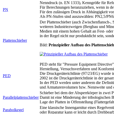
Nenndruck (n. EN 1333), Kenngröße für Refer
Für Berechnungen heranzuziehen, wenn in de
PN
Für den zulässigen Druck in Abhängigkeit vo
Als PN-Stufen sind auszuwählen: PN2,5/
Der Plattenschieber (auch Zwischenflansch-, S
weiteren Industriezweigen (Bergbau und Mine
Medien mit einem hohen Gehalt an Fest- oder 
in der Regel nicht nur produktdicht sein, so
Plattenschieber
Bild:
Prinzipieller Aufbau des Plattenschie
PED steht für "Pressure Equipment Directive" 
Herstellung, Versuchsverfahren und Konform
Die Druckgeräterichtlinie (97/23/EG) wurde 
PED
2002 ist die Druckgeräterichtlinie in der ges
In der PED werden unter anderem die Definiti
und Armaturenvolumen bzw. Nennweite und der
Schieber bei dem der Absperrkörper in zwei Pl
Parallelplattenschieber
Damit ist eine Minderung der tribologischen B
Lage der Platten in Offenstellung (Flattergefah
Eine klassische Innengarnitur eines Regelvent
Parabolkegel
oder Reparatur kann er leicht durch Drehbea