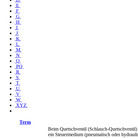
E
F
G
H
I
J
K
L
M
N
O
PQ
R
S
T
U
V
W
XYZ
Term
Beim Quetschventil (Schlauch-Quetschventil) 
ein Steuermedium (pneumatisch oder hydrauli