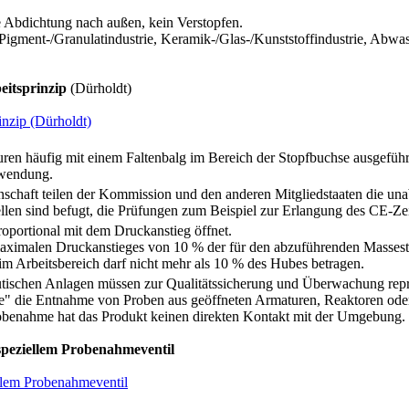
ge Abdichtung nach außen, kein Verstopfen.
igment-/Granulatindustrie, Keramik-/Glas-/Kunststoffindustrie, Abwas
eitsprinzip
(Dürholdt)
 häufig mit einem Faltenbalg im Bereich der Stopfbuchse ausgeführt. I
nwendung.
schaft teilen der Kommission und den anderen Mitgliedstaaten die una
llen sind befugt, die Prüfungen zum Beispiel zur Erlangung des CE-Z
roportional mit dem Druckanstieg öffnet.
ximalen Druckanstieges von 10 % der für den abzuführenden Massestr
im Arbeitsbereich darf nicht mehr als 10 % des Hubes betragen.
tischen Anlagen müssen zur Qualitätssicherung und Überwachung rep
e" die Entnahme von Proben aus geöffneten Armaturen, Reaktoren oder
enahme hat das Produkt keinen direkten Kontakt mit der Umgebung. Ein
speziellem Probenahmeventil