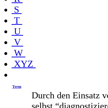
S
T
U
V
W
XYZ
Term
Durch den Einsatz vo
selbst “diagnostizier