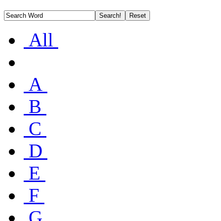
All
A
B
C
D
E
F
G