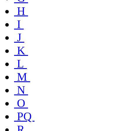
H
I
J
K
L
M
N
O
PQ
R