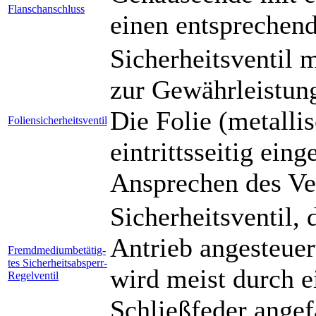
Flanschanschluss
einen entsprechend
Sicherheitsventil m
zur Gewährleistung
Die Folie (metallis
Foliensicherheitsventil
eintrittsseitig ein
Ansprechen des Ven
Sicherheitsventil,
Antrieb angesteuer
Fremdmediumbetätig-
tes Sicherheitsabsperr-
wird meist durch e
Regelventil
Schließfeder angef