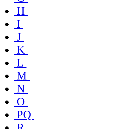
H
I
J
K
L
M
N
O
PQ
R