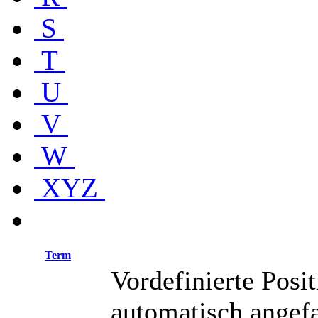
S
T
U
V
W
XYZ
Term
Vordefinierte Posit
automatisch angefa