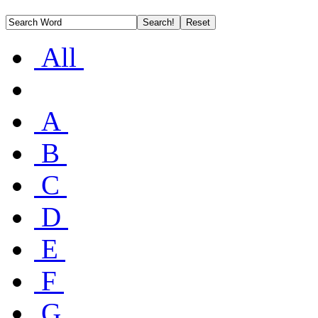
All
A
B
C
D
E
F
G