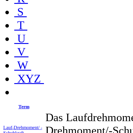
S
T
U
V
W
XYZ
Term
Das Laufdrehmomen
Drehmoment/-Schub
Lauf-Drehmoment/ -
Schubkraft