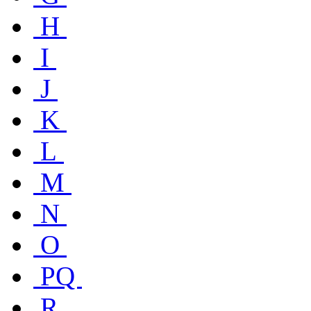
H
I
J
K
L
M
N
O
PQ
R