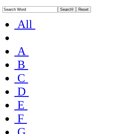
All
A
B
C
D
E
F
G