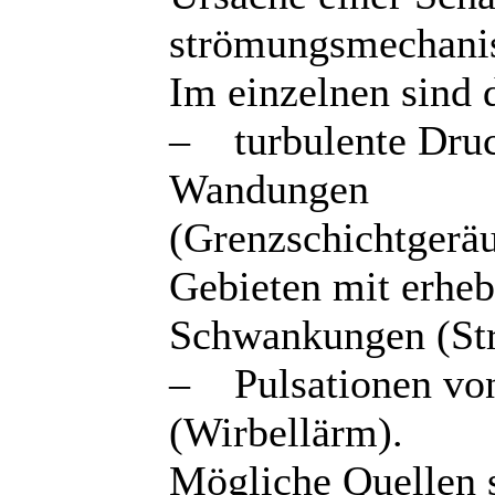
strömungsmechanis
Im einzelnen sind d
– turbulente Dru
Wandungen
(Grenzschichtgeräu
Gebieten mit erheb
Schwankungen (Str
– Pulsationen von
(Wirbellärm).
Mögliche Quellen 