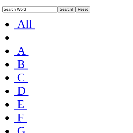
All
A
B
C
D
E
F
G