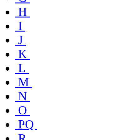
H
I
J
K
L
M
N
O
PQ
R