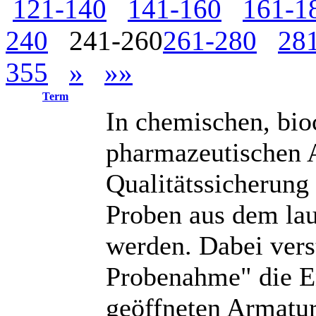
121-140
141-160
161-1
240
241-260
261-280
28
355
»
»»
Term
In chemischen, bi
pharmazeutischen 
Qualitätssicherung
Proben aus dem la
werden. Dabei vers
Probenahme" die E
geöffneten Armatur