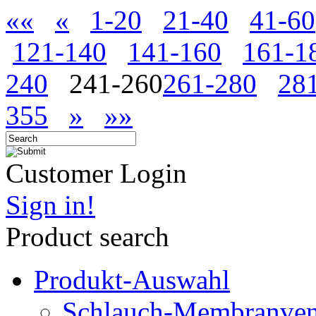
««
«
1-20
21-40
41-60
121-140
141-160
161-1
240
241-260
261-280
28
355
»
»»
Customer Login
Sign in!
Product search
Produkt-Auswahl
Schlauch-Membranven