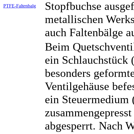
Stopfbuchse ausgefü
PTFE-Faltenbalg
metallischen Werkst
auch Faltenbälge 
Beim Quetschventil
ein Schlauchstück 
besonders geformt
Ventilgehäuse befes
ein Steuermedium (
zusammengepresst 
abgesperrt. Nach 