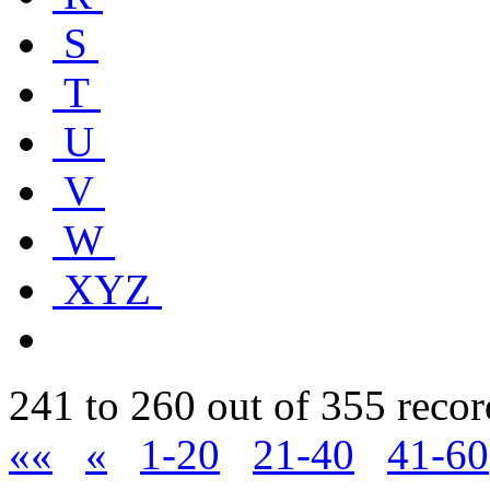
S
T
U
V
W
XYZ
241 to 260 out of 355 recor
««
«
1-20
21-40
41-60