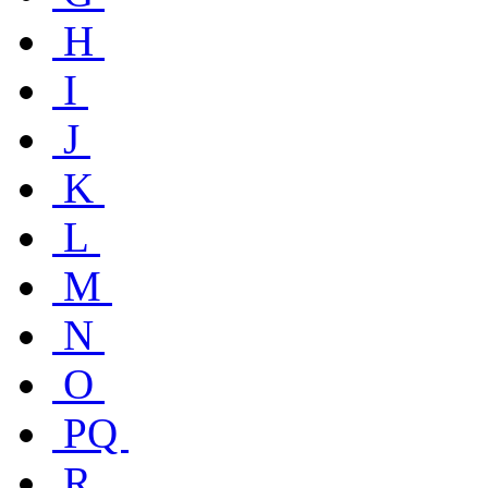
H
I
J
K
L
M
N
O
PQ
R