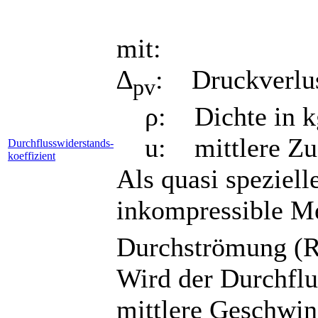
mit:
∆
: Druckverlus
pv
ρ: Dichte in k
u: mittlere Zus
Durchflusswiderstands-
koeffizient
Als quasi spezielle
inkompressible Me
Durchströmung (R
Wird der Durchflu
mittlere Geschwin