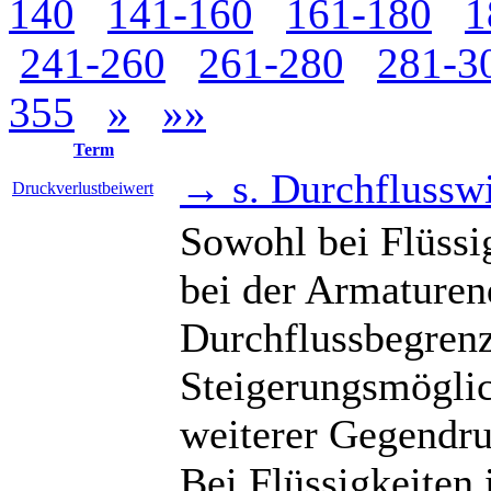
140
141-160
161-180
1
241-260
261-280
281-3
355
»
»»
Term
→ s. Durchflusswi
Druckverlustbeiwert
Sowohl bei Flüssi
bei der Armature
Durchflussbegrenz
Steigerungsmöglic
weiterer Gegendru
Bei Flüssigkeiten 