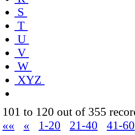
S
T
U
V
W
XYZ
101 to 120 out of 355 recor
««
«
1-20
21-40
41-60