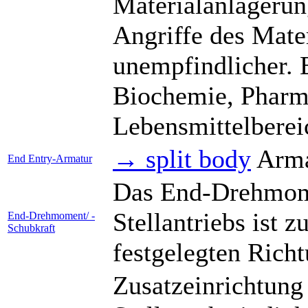
Materialanlageru
Angriffe des Mate
unempfindlicher. E
Biochemie, Pharm
Lebensmittelberei
→ split body
Arma
End Entry-Armatur
Das End-Drehmome
Stellantriebs ist 
End-Drehmoment/ -
Schubkraft
festgelegten Richt
Zusatzeinrichtung