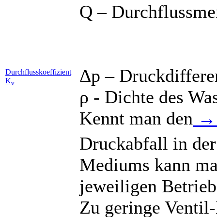
Q – Durchflussme
Δp – Druckdiffere
Durchflusskoeffizient
K
v
ρ - Dichte des Wa
Kennt man den
→
Druckabfall in de
Mediums kann man
jeweiligen Betrie
Zu geringe Ventil