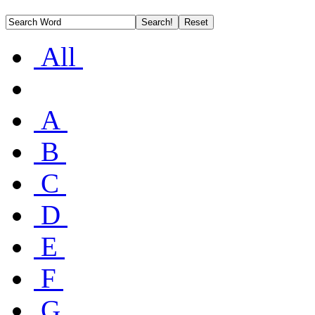
All
A
B
C
D
E
F
G