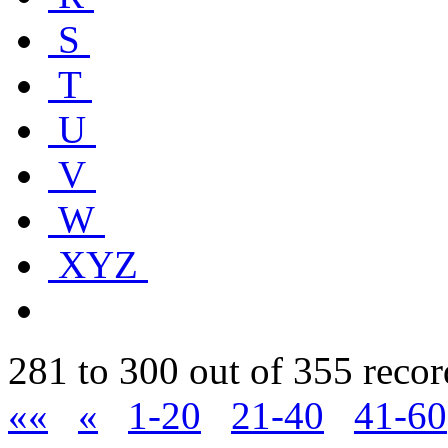
S
T
U
V
W
XYZ
281 to 300 out of 355 recor
««
«
1-20
21-40
41-60