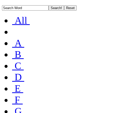
All
A
B
C
D
E
F
G