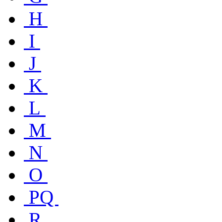
H
I
J
K
L
M
N
O
PQ
R