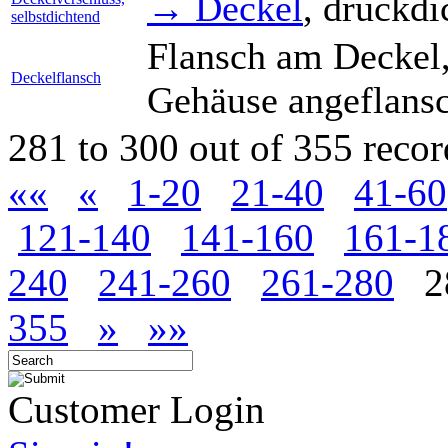
→ Deckel
, druckdi
selbstdichtend
Flansch am Deckel,
Deckelflansch
Gehäuse angeflansch
281 to 300 out of 355 recor
««
«
1-20
21-40
41-60
121-140
141-160
161-1
240
241-260
261-280
2
355
»
»»
Customer Login