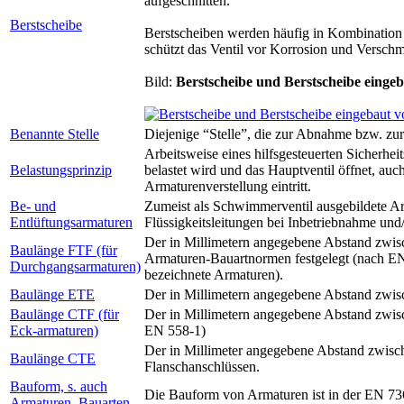
aufgeschnitten.
Berstscheibe
Berstscheiben werden häufig in Kombination mi
schützt das Ventil vor Korrosion und Versch
Bild:
Berstscheibe und Berstscheibe eingeb
Benannte Stelle
Diejenige “Stelle”, die zur Abnahme bzw. 
Arbeitsweise eines hilfsgesteuerten Sicherhei
Belastungsprinzip
belastet wird und das Hauptventil öffnet, auc
Armaturenverstellung eintritt.
Be- und
Zumeist als Schwimmerventil ausgebildete Arm
Entlüftungsarmaturen
Flüssigkeitsleitungen bei Inbetriebnahme un
Der in Millimetern angegebene Abstand zwisc
Baulänge FTF (für
Armaturen-Bauartnormen festgelegt (nach EN
Durchgangsarmaturen)
bezeichnete Armaturen).
Baulänge ETE
Der in Millimetern angegebene Abstand zwis
Baulänge CTF (für
Der in Millimetern angegebene Abstand zwisc
Eck-armaturen)
EN 558-1)
Der in Millimeter angegebene Abstand zwisc
Baulänge CTE
Flanschanschlüssen.
Bauform, s. auch
Die Bauform von Armaturen ist in der EN 736 
Armaturen, Bauarten