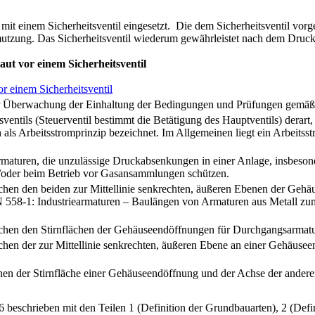
t einem Sicherheitsventil eingesetzt. Die dem Sicherheitsventil vorge
mutzung. Das Sicherheitsventil wiederum gewährleistet nach dem Druck
aut vor einem Sicherheitsventil
zur Überwachung der Einhaltung der Bedingungen und Prüfungen gemä
tsventils (Steuerventil bestimmt die Betätigung des Hauptventils) derar
h als Arbeitsstromprinzip bezeichnet. Im Allgemeinen liegt ein Arbeitss
aturen, die unzulässige Druckabsenkungen in einer Anlage, insbesonder
d/oder beim Betrieb vor Gasansammlungen schützen.
hen den beiden zur Mittellinie senkrechten, äußeren Ebenen der Gehä
 558-1: Industriearmaturen – Baulängen von Armaturen aus Metall zum
chen den Stirnflächen der Gehäuseendöffnungen für Durchgangsarmatur
hen der zur Mittellinie senkrechten, äußeren Ebene an einer Gehäuse
hen der Stirnfläche einer Gehäuseendöffnung und der Achse der ander
beschrieben mit den Teilen 1 (Definition der Grundbauarten), 2 (Defin