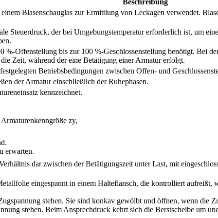
Beschreibung
 einem Blasenschauglas zur Ermittlung von Leckagen verwendet. Blasen
e Steuerdruck, der bei Umgebungstemperatur erforderlich ist, um eine
ben.
0 %-Offenstellung bis zur 100 %-Geschlossenstellung benötigt. Bei der 
 die Zeit, während der eine Betätigung einer Armatur erfolgt.
 festgelegten Betriebsbedingungen zwischen Offen- und Geschlossenstel
eßen der Armatur einschließlich der Ruhephasen.
tureneinsatz kennzeichnet.
 Armaturenkenngröße zy,
nd.
zu erwarten.
das Verhältnis dar zwischen der Betätigungszeit unter Last, mit eingeschl
 Metallfolie eingespannt in einem Halteflansch, die kontrolliert aufrei
ugspannung stehen. Sie sind konkav gewölbt und öffnen, wenn die Zugf
nung stehen. Beim Ansprechdruck kehrt sich die Berstscheibe um und