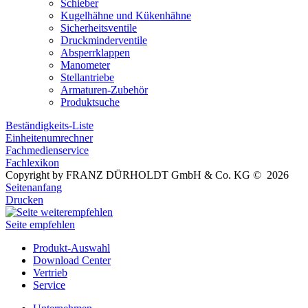
Schieber
Kugelhähne und Kükenhähne
Sicherheitsventile
Druckminderventile
Absperrklappen
Manometer
Stellantriebe
Armaturen-Zubehör
Produktsuche
Beständigkeits-Liste
Einheitenumrechner
Fachmedienservice
Fachlexikon
Copyright by FRANZ DÜRHOLDT GmbH & Co. KG © 2026
Seitenanfang
Drucken
Seite empfehlen
Produkt-Auswahl
Download Center
Vertrieb
Service