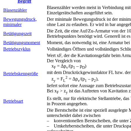
Begriff
Blasenzähler werden meist in Verbindung mit
Blasenzähler
Einzelgerätschaften ausgeführt sein.
Bewegungsdruck,
Der minimale Bewegungsdruck ist der minimal
minimaler
ohne Last zu erlauben. Er wird in bar angege
Die Zeit, die eine Auf/Zu-Armatur von der 10
Betätigungszeit
Betriebspunktes benötigt wird. Generell ist es
Betätigungsmoment
Moment, das notwendig ist, eine Armatur bei
Betriebszyklus
Vollständiges Öffnen und vollständiges Schli
Wert xF, der die Kavitationsgefahr beim Arma
Der Vergleich von
x
= ∆p
/(p
– p
)
F
v
1
D
mit dem Druckrückgewinnfaktor FL bzw. der
Betriebskenngröße
2
z
= F
= ∆p
/(p
– p
),
y
L
v
1
2
liefert sofort eine Aussage zum Betriebszusta
Bei x
> z
ist das Auftreten von Kavitation 
F
y
Es stellt, nur für elektrische Stellantriebe, 
Betriebsart
in Prozent angegeben.
Die Berstscheibe ist eine speziell ausgelegte
unterscheidet dabei zwischen
– konventionellen Berstscheiben, die unter Z
– Umkehrberstscheiben, die unter Druckspan