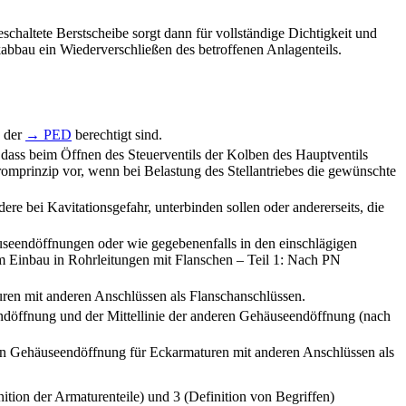
schaltete Berstscheibe sorgt dann für vollständige Dichtigkeit und
abbau ein Wiederverschließen des betroffenen Anlagenteils.
ß der
→ PED
berechtigt sind.
t, dass beim Öffnen des Steuerventils der Kolben des Hauptventils
tromprinzip vor, wenn bei Belastung des Stellantriebes die gewünschte
e bei Kavitationsgefahr, unterbinden sollen oder andererseits, die
useendöffnungen oder wie gegebenenfalls in den einschlägigen
 Einbau in Rohrleitungen mit Flanschen – Teil 1: Nach PN
en mit anderen Anschlüssen als Flanschanschlüssen.
endöffnung und der Mittellinie der anderen Gehäuseendöffnung (nach
en Gehäuseendöffnung für Eckarmaturen mit anderen Anschlüssen als
ition der Armaturenteile) und 3 (Definition von Begriffen)