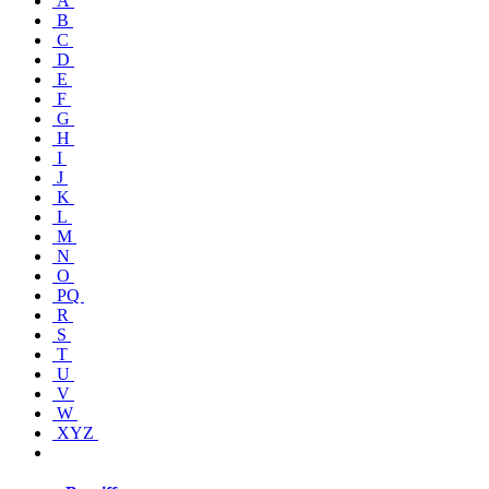
A
B
C
D
E
F
G
H
I
J
K
L
M
N
O
PQ
R
S
T
U
V
W
XYZ