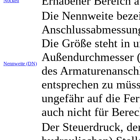
Erhabener Bereich au
Nocken
Die Nennweite bezei
Anschlussabmessung
Die Größe steht in
Außendurchmesser (
Nennweite (DN)
des Armaturenanschl
entsprechen zu müsse
ungefähr auf die Fe
auch nicht für Ber
Der Steuerdruck, de