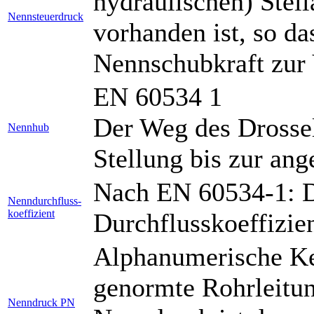
hydraulischen) Stel
Nennsteuerdruck
vorhanden ist, so d
Nennschubkraft zur 
EN 60534 1
Der Weg des Drossel
Nennhub
Stellung bis zur an
Nach EN 60534-1: D
Nenndurchfluss-
koeffizient
Durchflusskoeffizi
Alphanumerische Ke
genormte Rohrleitung
Nenndruck PN