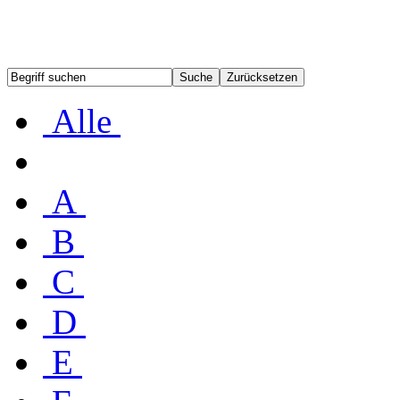
Alle
A
B
C
D
E