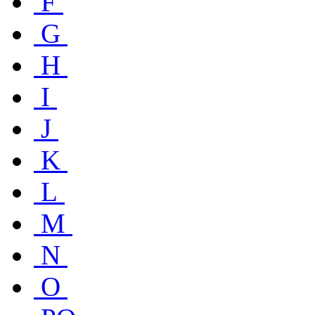
F
G
H
I
J
K
L
M
N
O