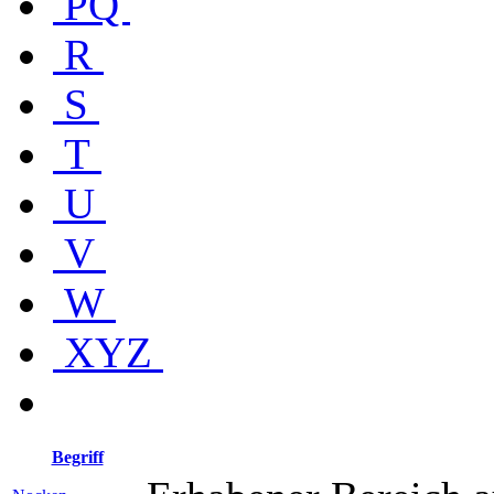
PQ
R
S
T
U
V
W
XYZ
Begriff