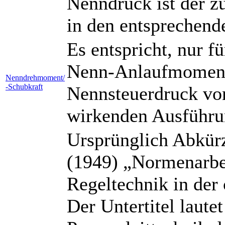
Nenndruck ist der z
in den entsprechend
Es entspricht, nur 
Nenn-Anlaufmoment/
Nenndrehmoment/
-Schubkraft
Nennsteuerdruck von 
wirkenden Ausführun
Ursprünglich Abkür
(1949) „Normenarbe
Regeltechnik in der
Der Untertitel laute