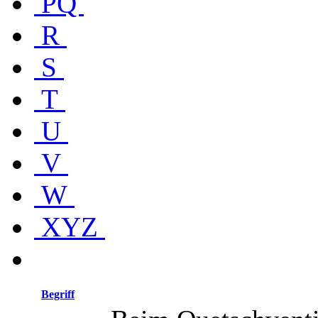
PQ
R
S
T
U
V
W
XYZ
Begriff