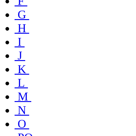
F
G
H
I
J
K
L
M
N
O