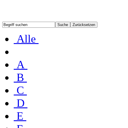
Alle
A
B
C
D
E