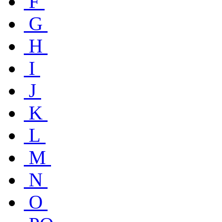
F
G
H
I
J
K
L
M
N
O