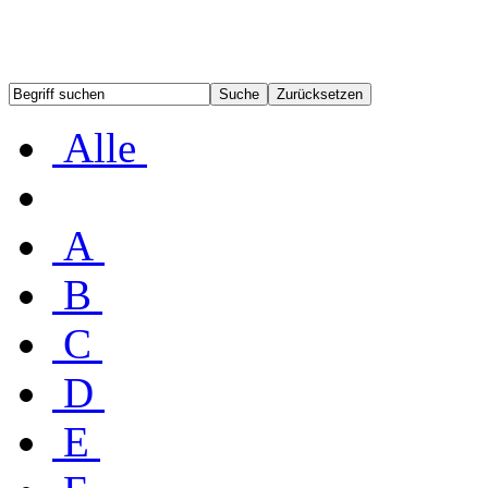
Alle
A
B
C
D
E