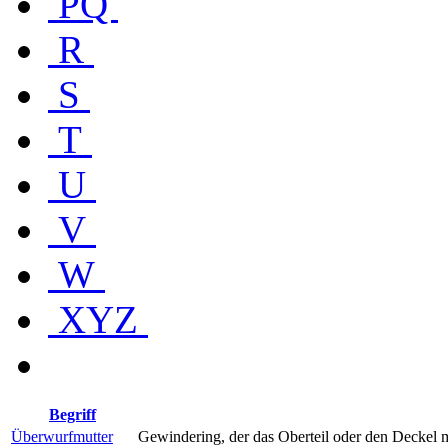
PQ
R
S
T
U
V
W
XYZ
Begriff
Überwurfmutter
Gewindering, der das Oberteil oder den Deckel 