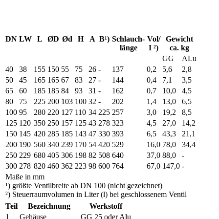
DN
LW
L
ØD
Ød
H
A
B¹)
Schlauch-
Vol/
Gewicht
länge
I ²)
ca. kg
GG
ALu
40
38
155
150
55
75
26
-
137
0,2
5,6
2,8
50
45
165
165
67
83
27
-
144
0,4
7,1
3,5
65
60
185
185
84
93
31
-
162
0,7
10,0
4,5
80
75
225
200
103
100
32
-
202
1,4
13,0
6,5
100
95
280
220
127
110
34
225
257
3,0
19,2
8,5
125
120
350
250
157
125
43
278
323
4,5
27,0
14,2
150
145
420
285
185
143
47
330
393
6,5
43,3
21,1
200
190
560
340
239
170
54
420
529
16,0
78,0
34,4
250
229
680
405
306
198
82
508
640
37,0
88,0
-
300
278
820
460
362
223
98
600
764
67,0
147,0
-
Maße in mm
¹) größte Ventilbreite ab DN 100 (nicht gezeichnet)
²) Steuerraumvolumen in Liter (l) bei geschlossenem Ventil
Teil
Bezeichnung
Werkstoff
1
Gehäuse
GG 25 oder Alu