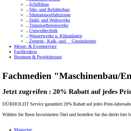
...
Schiffsbau
...
Silo- und Behälterbau
...
Silotransportfahrzeuge
...
Stahl- und Walzwerke
...
Transportbetonwerke
...
Umwelttechnik
...
Wasserwerke u. Kläranlagen
...
Zement-, Kalk- und Gipsindustrie
Messe- & Eventservice
Fachlexikon
Beratung & Projektierung
Fachmedien "Maschinenbau/En
Jetzt zugreifen : 20% Rabatt auf jedes Pr
DÜRHOLDT Service garantiert 20% Rabatt auf jedes Print-Jahresab
Wählen Sie Ihren favorisierten Titel und bestellen Sie ihn direkt hier b
Magazine