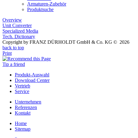
Armaturen-Zubehör
Produktsuche
Overview
Unit Converter
Specialized Media
Tech. Dictionary
Copyright by FRANZ DÜRHOLDT GmbH & Co. KG © 2026
back to top
Print
Tip a friend
Produkt-Auswahl
Download Center
Vertrieb
Service
Unternehmen
Referenzen
Kontakt
Home
Sitemap