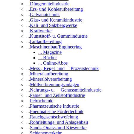
...
Düngemittelindustrie
...
Erz- und Kohleaufbereitung
...
Galvanotechnik
...
Glas- und Keramikindustrie
...
Kali- und Salzbergwerke
...
Kraftwerke
...
Kunststoff- u. Gummiindustrie
...
Luftaufbereitung
...
Maschinenbau/Engineering
... Magazine
... Bücher
... Online-Abos
...
Mess-, Regel- und Prozesstechnik
...
Mineralaufbereitung
...
Mineralölverarbeitung
...
Müllverbrennungsanlagen
...
Nahrungs- u. Genussmittelindustrie
...
Papier- und Zellstoffindustrie
...
Petrochemie
...
Pharmazeutische Industrie
...
Pneumatische Fördertechnik
...
Rauchgasentschwefelung
...
Rohrleitungs- und Anlagenbau
...
Sand-, Quarz- und Kieswerke
...
Schienenverkehr