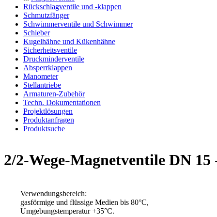
Rückschlagventile und -klappen
Schmutzfänger
Schwimmerventile und Schwimmer
Schieber
Kugelhähne und Kükenhähne
Sicherheitsventile
Druckminderventile
Absperrklappen
Manometer
Stellantriebe
Armaturen-Zubehör
Techn. Dokumentationen
Projektlösungen
Produktanfragen
Produktsuche
2/2-Wege-Magnetventile DN 15 -
Verwendungsbereich:
gasförmige und flüssige Medien bis 80°C,
Umgebungstemperatur +35°C.