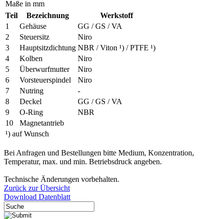
Maße in mm
Teil
Bezeichnung
Werkstoff
1
Gehäuse
GG / GS / VA
2
Steuersitz
Niro
3
Hauptsitzdichtung
NBR / Viton ¹) / PTFE ¹)
4
Kolben
Niro
5
Überwurfmutter
Niro
6
Vorsteuerspindel
Niro
7
Nutring
-
8
Deckel
GG / GS / VA
9
O-Ring
NBR
10
Magnetantrieb
¹) auf Wunsch
Bei Anfragen und Bestellungen bitte Medium, Konzentration,
Temperatur, max. und min. Betriebsdruck angeben.
Technische Änderungen vorbehalten.
Zurück zur Übersicht
Download Datenblatt