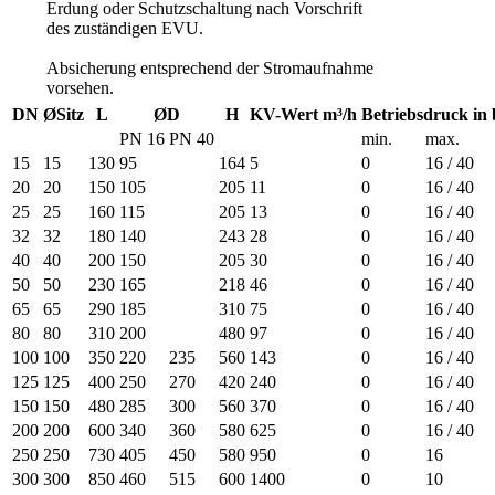
Erdung oder Schutzschaltung nach Vorschrift
des zuständigen EVU.
Absicherung entsprechend der Stromaufnahme
vorsehen.
DN
ØSitz
L
ØD
H
KV-Wert m³/h
Betriebsdruck in 
PN 16
PN 40
min.
max.
15
15
130
95
164
5
0
16 / 40
20
20
150
105
205
11
0
16 / 40
25
25
160
115
205
13
0
16 / 40
32
32
180
140
243
28
0
16 / 40
40
40
200
150
205
30
0
16 / 40
50
50
230
165
218
46
0
16 / 40
65
65
290
185
310
75
0
16 / 40
80
80
310
200
480
97
0
16 / 40
100
100
350
220
235
560
143
0
16 / 40
125
125
400
250
270
420
240
0
16 / 40
150
150
480
285
300
560
370
0
16 / 40
200
200
600
340
360
580
625
0
16 / 40
250
250
730
405
450
580
950
0
16
300
300
850
460
515
600
1400
0
10