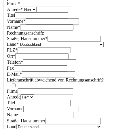
Firma
*
Anrede
*
Titel
Vorname
*
Name
*
Rechnungsanschrift:
Straße, Hausnummer
*
Land
*
PLZ
*
Ort
*
Telefon
*
Fax
E-Mail
*
Lieferanschrift abweichend von Rechnungsanschrift?
Ja
Firma
Anrede
Titel
Vorname
Name
Straße, Hausnummer
Land