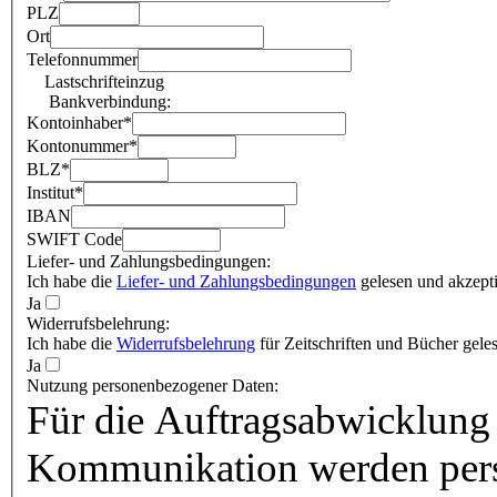
PLZ
Ort
Telefonnummer
Lastschrifteinzug
Bankverbindung:
Kontoinhaber
*
Kontonummer
*
BLZ
*
Institut
*
IBAN
SWIFT Code
Liefer- und Zahlungsbedingungen:
Ich habe die
Liefer- und Zahlungsbedingungen
gelesen und akzepti
Ja
Widerrufsbelehrung:
Ich habe die
Widerrufsbelehrung
für Zeitschriften und Bücher geles
Ja
Nutzung personenbezogener Daten:
Für die Auftragsabwicklung 
Kommunikation werden pers