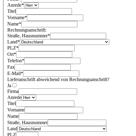
Anrede
*
Titel
Vorname
*
Name
*
Rechnungsanschrift:
Straße, Hausnummer
*
Land
*
PLZ
*
Ort
*
Telefon
*
Fax
E-Mail
*
Lieferanschrift abweichend von Rechnungsanschrift?
Ja
Firma
Anrede
Titel
Vorname
Name
Straße, Hausnummer
Land
PLZ