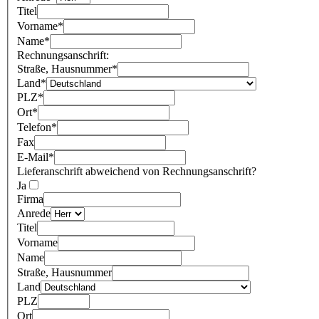
Titel
Vorname
*
Name
*
Rechnungsanschrift:
Straße, Hausnummer
*
Land
*
PLZ
*
Ort
*
Telefon
*
Fax
E-Mail
*
Lieferanschrift abweichend von Rechnungsanschrift?
Ja
Firma
Anrede
Titel
Vorname
Name
Straße, Hausnummer
Land
PLZ
Ort