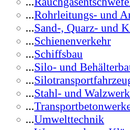
...
Rauchgasentschwefe
...
Rohrleitungs- und A
...
Sand-, Quarz- und K
...
Schienenverkehr
...
Schiffsbau
...
Silo- und Behälterba
...
Silotransportfahrzeu
...
Stahl- und Walzwerk
...
Transportbetonwerk
...
Umwelttechnik