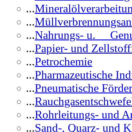
...
Mineralölverarbeitu
...
Müllverbrennungsan
...
Nahrungs- u. Genus
...
Papier- und Zellstoff
...
Petrochemie
...
Pharmazeutische Ind
...
Pneumatische Förder
...
Rauchgasentschwefe
...
Rohrleitungs- und A
...
Sand-, Quarz- und K