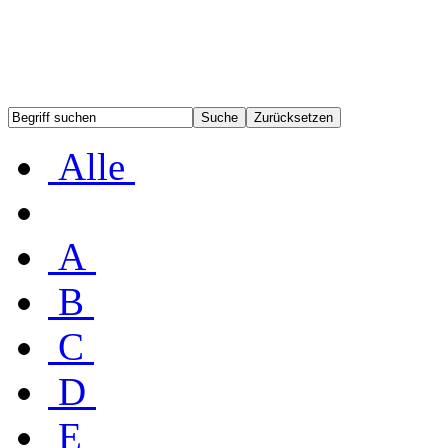
Alle
A
B
C
D
E