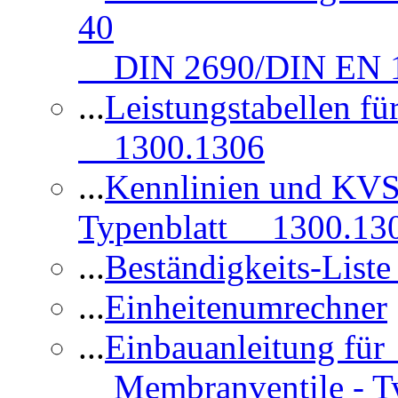
40
DIN 2690/DIN EN 1
...
Leistungstabellen f
1300.1306
...
Kennlinien und KVS
Typenblatt 1300.13
...
Beständigkeits-Lis
...
Einheitenumrechner
...
Einbauanleitung fü
Membranventile - T