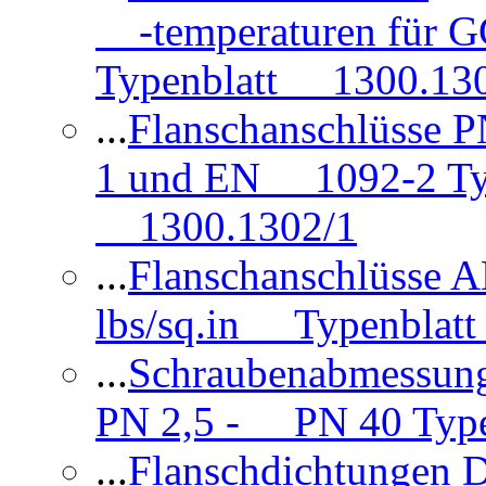
-temperaturen für 
Typenblatt 1300.13
...
Flanschanschlüsse
1 und EN 1092-2 Typ
1300.1302/1
...
Flanschanschlüsse 
lbs/sq.in Typenblatt
...
Schraubenabmessun
PN 2,5 - PN 40 Type
...
Flanschdichtungen