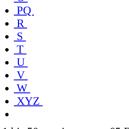
PQ
R
S
T
U
V
W
XYZ