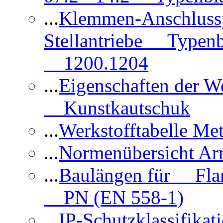
...
Klemmen-Anschlus
Stellantriebe Typenb
1200.1204
...
Eigenschaften der 
Kunstkautschuk
...
Werkstofftabelle Met
...
Normenübersicht Ar
...
Baulängen für Flan
PN (EN 558-1)
...
IP-Schutzklassifikat