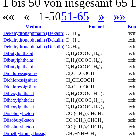
1 bis 50 von insgesamt 65 
««
«
1-50
51-65
»
»»
Medium
Formel
Kon
Dekahydronaphthalin (Dekalin)
C₁₀H₁₈
tech
Dekahydronaphthalin (Dekalin)
C₁₀H₁₈
tech
Dekahydronaphthalin (Dekalin)
C₁₀H₁₈
tech
Dibutylphthalat
C₆H₄(COOC₄H₉)₂
tech
Dibutylphthalat
C₆H₄(COOC₄H₉)₂
tech
Dibutylphthalat
C₆H₄(COOC₄H₉)₂
tech
Dichloressigsäure
Cl₂CH.COOH
tech
Dichloressigsäure
Cl₂CH.COOH
tech
Dichloressigsäure
Cl₂CH.COOH
tech
Dihexylphthalat
C₆H₄(COOC₆H₁₃)₂
tech
Dihexylphthalat
C₆H₄(COOC₆H₁₃)₂
tech
Dihexylphthalat
C₆H₄(COOC₆H₁₃)₂
tech
Diisobutylketon
CO (CH₃)₂CHCH₂
tech
Diisobutylketon
CO (CH₃)₂CHCH₂
tech
Diisobutylketon
CO (CH₃)₂CHCH₂
tech
Dimethylamin, flüssig
CH₃−NH−CH₃
tech