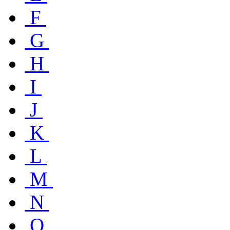
F
G
H
I
J
K
L
M
N
O