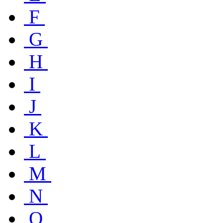
F
G
H
I
J
K
L
M
N
O