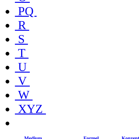
PQ
R
S
T
U
V
W
XYZ
Medium
Formel
Konzent