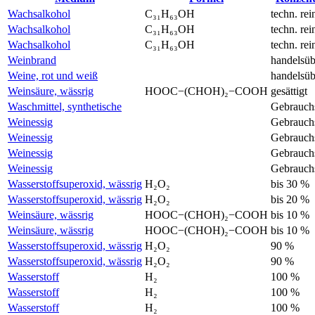
Wachsalkohol
C₃₁H₆₃OH
techn. rei
Wachsalkohol
C₃₁H₆₃OH
techn. rei
Wachsalkohol
C₃₁H₆₃OH
techn. rei
Weinbrand
handelsüb
Weine, rot und weiß
handelsüb
Weinsäure, wässrig
HOOC−(CHOH)₂−COOH
gesättigt
Waschmittel, synthetische
Gebrauch
Weinessig
Gebrauch
Weinessig
Gebrauch
Weinessig
Gebrauch
Weinessig
Gebrauch
Wasserstoffsuperoxid, wässrig
H₂O₂
bis 30 %
Wasserstoffsuperoxid, wässrig
H₂O₂
bis 20 %
Weinsäure, wässrig
HOOC−(CHOH)₂−COOH
bis 10 %
Weinsäure, wässrig
HOOC−(CHOH)₂−COOH
bis 10 %
Wasserstoffsuperoxid, wässrig
H₂O₂
90 %
Wasserstoffsuperoxid, wässrig
H₂O₂
90 %
Wasserstoff
H₂
100 %
Wasserstoff
H₂
100 %
Wasserstoff
H₂
100 %