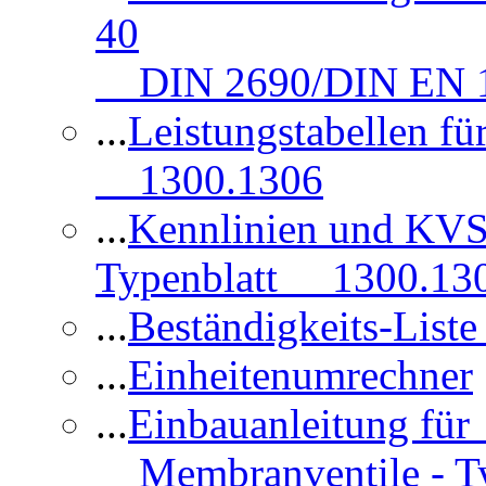
40
DIN 2690/DIN EN 1
...
Leistungstabellen f
1300.1306
...
Kennlinien und KVS
Typenblatt 1300.13
...
Beständigkeits-Lis
...
Einheitenumrechner
...
Einbauanleitung fü
Membranventile - T