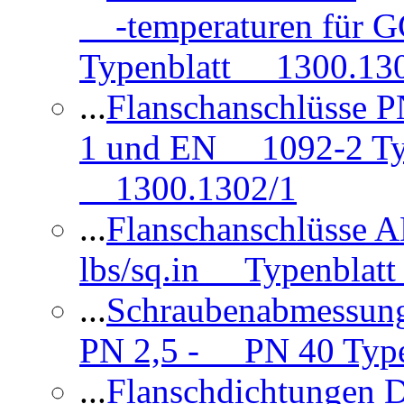
-temperaturen für 
Typenblatt 1300.13
...
Flanschanschlüsse
1 und EN 1092-2 Typ
1300.1302/1
...
Flanschanschlüsse 
lbs/sq.in Typenblatt
...
Schraubenabmessun
PN 2,5 - PN 40 Type
...
Flanschdichtungen