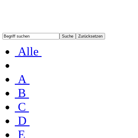
Alle
A
B
C
D
E