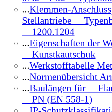
...
Klemmen-Anschlus
Stellantriebe Typenb
1200.1204
...
Eigenschaften der 
Kunstkautschuk
...
Werkstofftabelle Met
...
Normenübersicht Ar
...
Baulängen für Flan
PN (EN 558-1)
...
IP-Schutzklassifikat