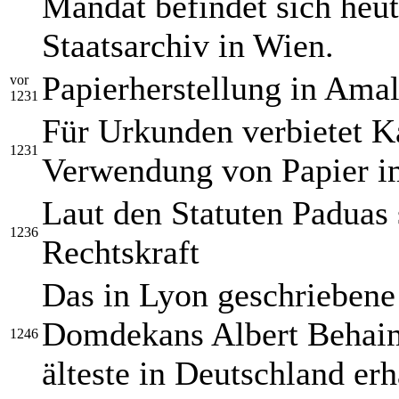
Mandat befindet sich heu
Staatsarchiv in Wien.
Papierherstellung in Amal
vor
1231
Für Urkunden verbietet Kai
1231
Verwendung von Papier im
Laut den Statuten Paduas
1236
Rechtskraft
Das in Lyon geschriebene
Domdekans Albert Behaim 
1246
älteste in Deutschland er