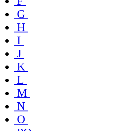
F
G
H
I
J
K
L
M
N
O