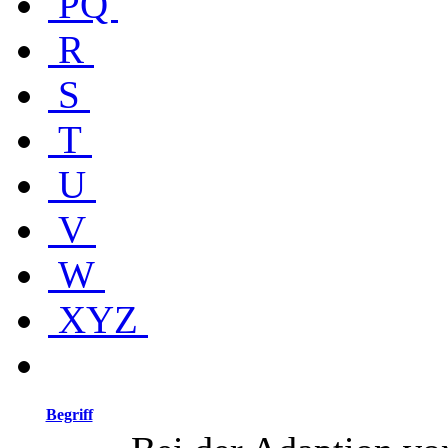
PQ
R
S
T
U
V
W
XYZ
Begriff