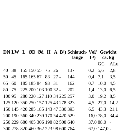
DN
LW
L
ØD
Ød
H
A
B¹)
Schlauch-
Vol/
Gewicht
länge
I ²)
ca. kg
GG
ALu
40
38
155
150
55
75
26
-
137
0,2
5,6
2,8
50
45
165
165
67
83
27
-
144
0,4
7,1
3,5
65
60
185
185
84
93
31
-
162
0,7
10,0
4,5
80
75
225
200
103
100
32
-
202
1,4
13,0
6,5
100
95
280
220
127
110
34
225
257
3,0
19,2
8,5
125
120
350
250
157
125
43
278
323
4,5
27,0
14,2
150
145
420
285
185
143
47
330
393
6,5
43,3
21,1
200
190
560
340
239
170
54
420
529
16,0
78,0
34,4
250
229
680
405
306
198
82
508
640
37,0
88,0
-
300
278
820
460
362
223
98
600
764
67,0
147,0
-