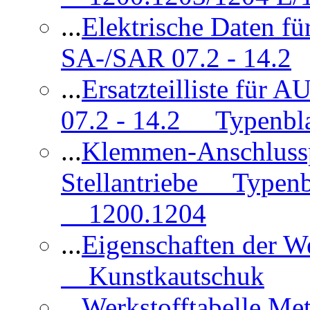
...
Elektrische Daten f
SA-/SAR 07.2 - 14.2
...
Ersatzteilliste fü
07.2 - 14.2 Typenbla
...
Klemmen-Anschlus
Stellantriebe Typenb
1200.1204
...
Eigenschaften der 
Kunstkautschuk
...
Werkstofftabelle Met