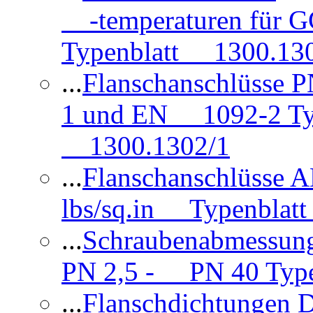
-temperaturen für 
Typenblatt 1300.13
...
Flanschanschlüsse
1 und EN 1092-2 Typ
1300.1302/1
...
Flanschanschlüsse 
lbs/sq.in Typenblatt
...
Schraubenabmessun
PN 2,5 - PN 40 Type
...
Flanschdichtungen