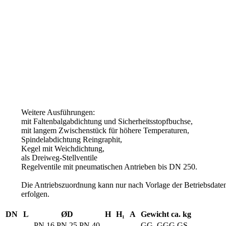
Weitere Ausführungen:
mit Faltenbalgabdichtung und Sicherheitsstopfbuchse,
mit langem Zwischenstück für höhere Temperaturen,
Spindelabdichtung Reingraphit,
Kegel mit Weichdichtung,
als Dreiweg-Stellventile
Regelventile mit pneumatischen Antrieben bis DN 250.
Die Antriebszuordnung kann nur nach Vorlage der Betriebsdate
erfolgen.
DN
L
ØD
H
H₁
A
Gewicht ca. kg
PN 16
PN 25
PN 40
GG
GGG
GS