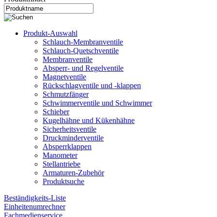
Produkt-Auswahl
Schlauch-Membranventile
Schlauch-Quetschventile
Membranventile
Absperr- und Regelventile
Magnetventile
Rückschlagventile und -klappen
Schmutzfänger
Schwimmerventile und Schwimmer
Schieber
Kugelhähne und Kükenhähne
Sicherheitsventile
Druckminderventile
Absperrklappen
Manometer
Stellantriebe
Armaturen-Zubehör
Produktsuche
Beständigkeits-Liste
Einheitenumrechner
Fachmedienservice