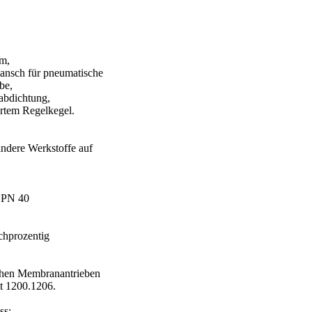
m,
lansch für pneumatische
be,
abdichtung,
hrtem Regelkegel.
andere Werkstoffe auf
 PN 40
ichprozentig
chen Membranantrieben
t 1200.1206.
ss: