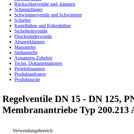
Rückschlagventile und -klappen
Schmutzfänger
Schwimmerventile und Schwimmer
Schieber
Kugelhähne und Kükenhähne
Sicherheitsventile
Druckminderventile
Absperrklappen
Manometer
Stellantriebe
Armaturen-Zubehör
Techn. Dokumentationen
Projektlösungen
Produktanfragen
Produktsuche
Regelventile DN 15 - DN 125, P
Membranantriebe Typ 200.213 
Verwendungsbereich: