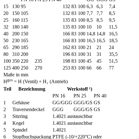
15
130
95
132
83
100
6,3
6,3
7,4
20
150
105
132
83
100
7,7
7,7
8,5
25
160
115
135
83
100
8,5
8,5
9,5
32
180
140
135
83
100
10
10
11,5
40
200
150
166
83
100
14,8
14,8
16,5
50
230
165
166
83
100
16,5
16,5
18,5
65
290
185
162
83
100
21
21
24
80
310
200
196
83
100
31
31
35,5
100
350
220
235
198
83
100
45
45
51,5
125
400
250
270
253
83
100
66
66
77
Maße in mm
ges
H
= H (Ventil) + H₁ (Antrieb)
Teil
Bezeichnung
Werkstoff ¹)
PN 16
PN 25
PN 40
1
Gehäuse
GG/GGG
GGG/GS
GS
2
Traversendeckel
GGG
GGG/GS
GS
3
Sitzring
1.4021 austauschbar
4
Kegel
1.4021 austauschbar
5
Spindel
1.4021
6
Stopfbuchspackung
PTFE (-10/+220°C) oder