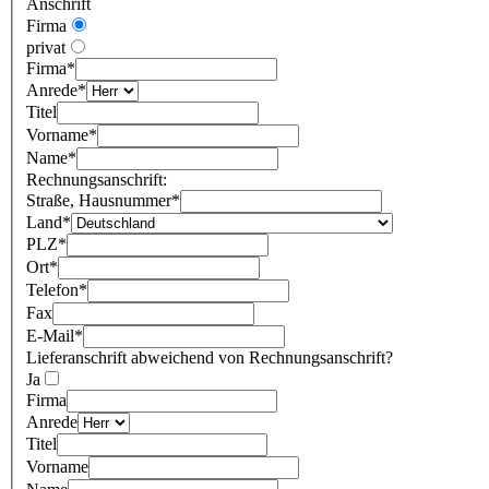
Anschrift
Firma
privat
Firma
*
Anrede
*
Titel
Vorname
*
Name
*
Rechnungsanschrift:
Straße, Hausnummer
*
Land
*
PLZ
*
Ort
*
Telefon
*
Fax
E-Mail
*
Lieferanschrift abweichend von Rechnungsanschrift?
Ja
Firma
Anrede
Titel
Vorname