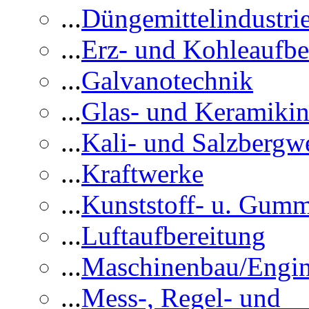
...
Düngemittelindustri
...
Erz- und Kohleaufbe
...
Galvanotechnik
...
Glas- und Keramikin
...
Kali- und Salzbergw
...
Kraftwerke
...
Kunststoff- u. Gumm
...
Luftaufbereitung
...
Maschinenbau/Engin
...
Mess-, Regel- und 