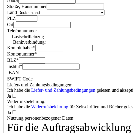
Name
Straße, Hausnummer
Land
PLZ
Ort
Telefonnummer
Lastschrifteinzug
Bankverbindung:
Kontoinhaber
*
Kontonummer
*
BLZ
*
Institut
*
IBAN
SWIFT Code
Liefer- und Zahlungsbedingungen:
Ich habe die
Liefer- und Zahlungsbedingungen
gelesen und akzepti
Ja
Widerrufsbelehrung:
Ich habe die
Widerrufsbelehrung
für Zeitschriften und Bücher geles
Ja
Nutzung personenbezogener Daten:
Für die Auftragsabwicklung 