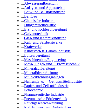
...
Abwasseraufbereitung
...
Anlagen- und Apparatebau
...
Bau- und Baustoffindustrie
...
Bergbau
...
Chemische Industrie
...
Düngemittelindustrie
...
Erz- und Kohleaufbereitung
...
Galvanotechnik
...
Glas- und Keramikindustrie
...
Kali- und Salzbergwerke
...
Kraftwerke
...
Kunststoff- u. Gummiindustrie
...
Luftaufbereitung
...
Maschinenbau/Engineering
...
Mess-, Regel- und Prozesstechnik
...
Mineralaufbereitung
...
Mineralölverarbeitung
...
Müllverbrennungsanlagen
...
Nahrungs- u. Genussmittelindustrie
...
Papier- und Zellstoffindustrie
...
Petrochemie
...
Pharmazeutische Industrie
...
Pneumatische Fördertechnik
...
Rauchgasentschwefelung
...
Rohrleitungs- und Anlagenbau