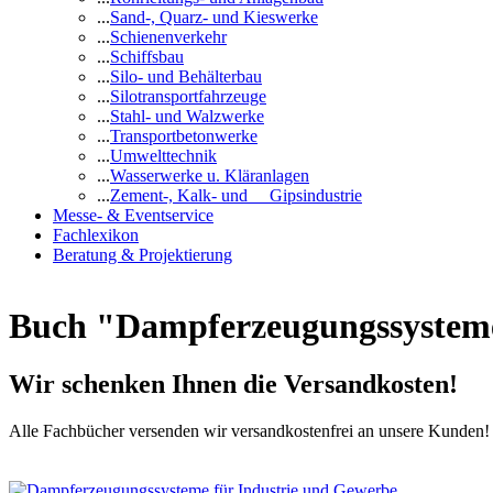
...
Sand-, Quarz- und Kieswerke
...
Schienenverkehr
...
Schiffsbau
...
Silo- und Behälterbau
...
Silotransportfahrzeuge
...
Stahl- und Walzwerke
...
Transportbetonwerke
...
Umwelttechnik
...
Wasserwerke u. Kläranlagen
...
Zement-, Kalk- und Gipsindustrie
Messe- & Eventservice
Fachlexikon
Beratung & Projektierung
Buch "Dampferzeugungssysteme 
Wir schenken Ihnen die Versandkosten!
Alle Fachbücher versenden wir versandkostenfrei an unsere Kunden!