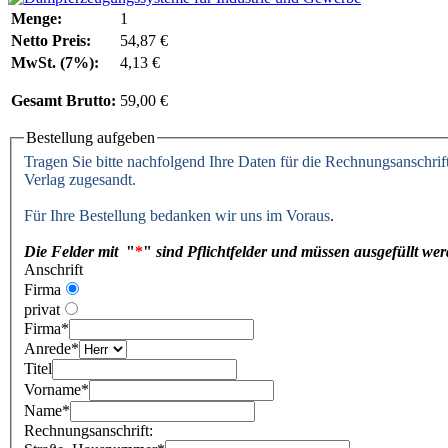
Menge:
1
Netto Preis:
54,87 €
MwSt. (7%):
4,13 €
Gesamt Brutto:
59,00 €
Bestellung aufgeben
Tragen Sie bitte nachfolgend Ihre Daten für die Rechnungsanschrif
Verlag zugesandt.
Für Ihre Bestellung bedanken wir uns im Voraus
.
Die Felder mit
"
*
"
sind Pflichtfelder und müssen ausgefüllt we
Anschrift
Firma
privat
Firma
*
Anrede
*
Titel
Vorname
*
Name
*
Rechnungsanschrift: