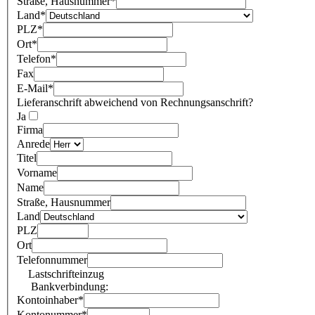
Straße, Hausnummer
*
Land
*
PLZ
*
Ort
*
Telefon
*
Fax
E-Mail
*
Lieferanschrift abweichend von Rechnungsanschrift?
Ja
Firma
Anrede
Titel
Vorname
Name
Straße, Hausnummer
Land
PLZ
Ort
Telefonnummer
Lastschrifteinzug
Bankverbindung:
Kontoinhaber
*
Kontonummer
*