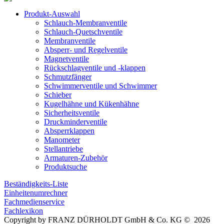
Produkt-Auswahl
Schlauch-Membranventile
Schlauch-Quetschventile
Membranventile
Absperr- und Regelventile
Magnetventile
Rückschlagventile und -klappen
Schmutzfänger
Schwimmerventile und Schwimmer
Schieber
Kugelhähne und Kükenhähne
Sicherheitsventile
Druckminderventile
Absperrklappen
Manometer
Stellantriebe
Armaturen-Zubehör
Produktsuche
Beständigkeits-Liste
Einheitenumrechner
Fachmedienservice
Fachlexikon
Copyright by FRANZ DÜRHOLDT GmbH & Co. KG © 2026