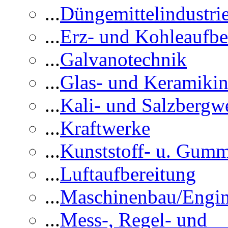
...
Düngemittelindustri
...
Erz- und Kohleaufbe
...
Galvanotechnik
...
Glas- und Keramikin
...
Kali- und Salzbergw
...
Kraftwerke
...
Kunststoff- u. Gumm
...
Luftaufbereitung
...
Maschinenbau/Engin
...
Mess-, Regel- und 