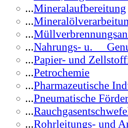
...
Mineralaufbereitung
...
Mineralölverarbeitu
...
Müllverbrennungsan
...
Nahrungs- u. Genus
...
Papier- und Zellstoff
...
Petrochemie
...
Pharmazeutische Ind
...
Pneumatische Förder
...
Rauchgasentschwefe
...
Rohrleitungs- und A