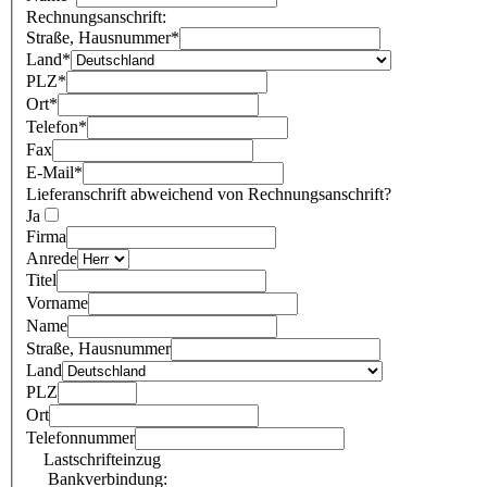
Rechnungsanschrift:
Straße, Hausnummer
*
Land
*
PLZ
*
Ort
*
Telefon
*
Fax
E-Mail
*
Lieferanschrift abweichend von Rechnungsanschrift?
Ja
Firma
Anrede
Titel
Vorname
Name
Straße, Hausnummer
Land
PLZ
Ort
Telefonnummer
Lastschrifteinzug
Bankverbindung: