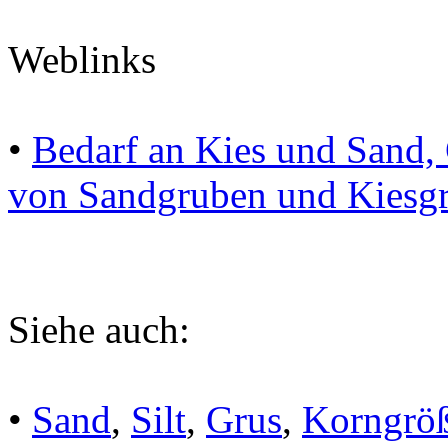
Weblinks
•
Bedarf an Kies und Sand
von Sandgruben und Kiesg
Siehe auch
:
•
Sand
,
Silt
,
Grus
,
Korngrö