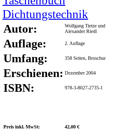
Autor:
Wolfgang Tietze und
Alexander Riedl
Auflage:
2. Auflage
Umfang:
358 Seiten, Broschur
Erschienen:
Dezember 2004
ISBN:
978-3-8027-2735-1
Preis inkl. MwSt:
42,00 €