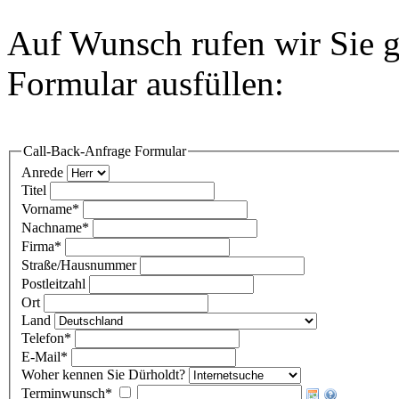
Auf Wunsch rufen wir Sie g
Formular ausfüllen:
Call-Back-Anfrage Formular
Anrede
Titel
Vorname
*
Nachname
*
Firma
*
Straße/Hausnummer
Postleitzahl
Ort
Land
Telefon
*
E-Mail
*
Woher kennen Sie Dürholdt?
Terminwunsch
*