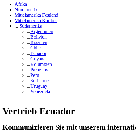
Afrika
Nordamerika
Mittelamerika Festland
Mittelamerika Karibik
...
Südamerika
...
Argentinien
...
Bolivien
...
Brasilien
...
Chile
...
Ecuador
...
Guyana
...
Kolumbien
...
Paraguay
...
Peru
...
Suriname
...
Uruguay
...
Venezuela
Vertrieb Ecuador
Kommunizieren Sie mit unserem internat