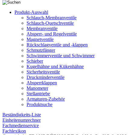
Produkt-Auswahl
Schlauch-Membranventile
Schlauch-Quetschventile
Membranventile
Absperr- und Regelventile
Magnetventile
Rückschlagventile und -klappen
Schmutzfänger
Schwimmerventile und Schwimmer
Schieber
Kugelhähne und Kükenhähne
Sicherheitsventile
Druckminderventile
Absperrklappen
Manometer
Stellantriebe
Armaturen-Zubehör
Produktsuche
Beständigkeits-Liste
Einheitenumrechner
Fachmedienservice
Fachlexikon